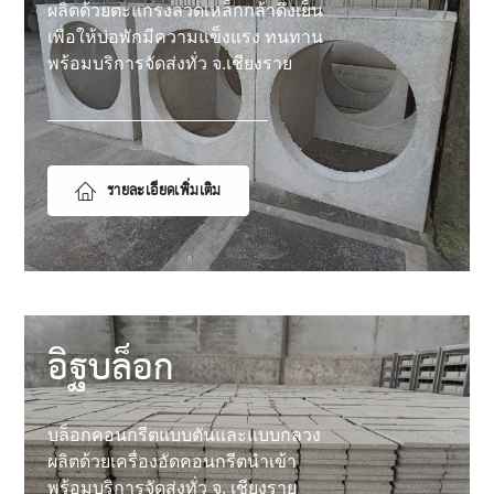
ผลิตด้วยตะแกรงลวดเหล็กกล้าดึงเย็น
เพื่อให้บ่อพักมีความแข็งแรง ทนทาน
พร้อมบริการจัดส่งทั่ว จ.เชียงราย
รายละเอียดเพิ่มเติม
อิฐบล็อก
บล็อกคอนกรีตแบบตันและแบบกลวง
ผลิตด้วยเครื่องอัดคอนกรีตนำเข้า
พร้อมบริการจัดส่งทั่ว จ. เชียงราย