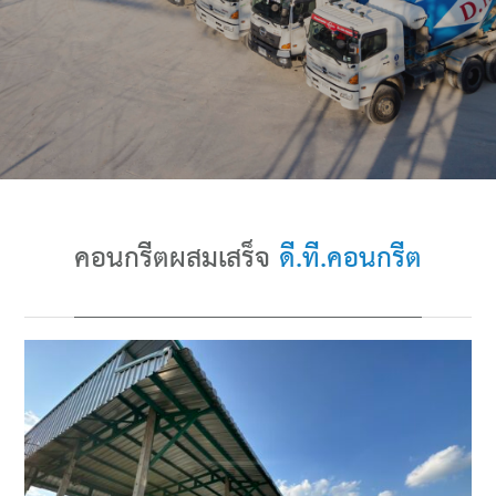
คอนกรีตผสมเสร็จ
ดี.ที.คอนกรีต